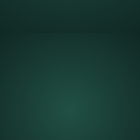
„Dr. Walter Bickel und sein Team liefern, wozu sie
sich committen. Ihre Umsetzungspower, gepaart
mit Unternehmertum, und ihre Expertise
multifunktionale Transformationsprogramme
aufzusetzen und zu orchestrieren sowie die
verschiedenen Stakeholder in diesen Prozessen
zu managen, kennzeichnen ihre DNA. Mit diesem
Set-up sind sie in der Lage, Value Creation
Programme in nachhaltige